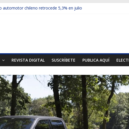
 automotor chileno retrocede 5,3% en julio
ulos electrificados de Chevrolet en el Biobío
u red con nuevas sucursales en Rancagua y Copiapó
ps presentó la recién estrenada Bolden en la Expo Compras Públic
mer mercado internacional en lanzar la nueva Maxus T70
T
REVISTA DIGITAL
SUSCRÍBETE
PUBLICA AQUÍ
ELECT