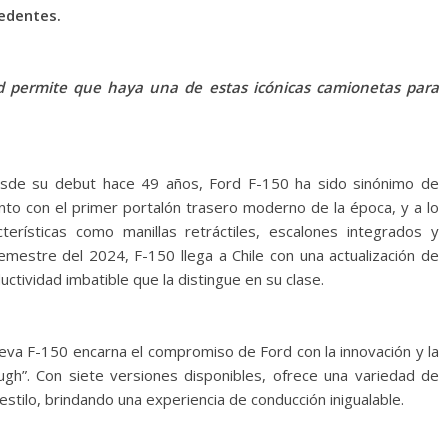
cedentes.
dad permite que haya una de estas icónicas camionetas para
e su debut hace 49 años, Ford F-150 ha sido sinónimo de
nto con el primer portalón trasero moderno de la época, y a lo
erísticas como manillas retráctiles, escalones integrados y
emestre del 2024, F-150 llega a Chile con una actualización de
ctividad imbatible que la distingue en su clase.
ueva F-150 encarna el compromiso de Ford con la innovación y la
ough”. Con siete versiones disponibles, ofrece una variedad de
stilo, brindando una experiencia de conducción inigualable.