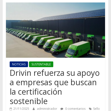
Autos,
camiones,
motos,
información
del
mundo
del
transporte
NOTICIAS
SUSTENTABLE
Drivin refuerza su apoyo
a empresas que buscan
la certificación
sostenible
21/11/2025
administrador
0 comentarios
Sello