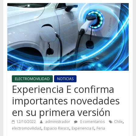
Autos,
camiones,
motos,
información
del
mundo
del
transporte
ELECTROMOVILIDAD
NOTICIAS
Experiencia E confirma
importantes novedades
en su primera versión
,
12/10/2022
administrador
0 comentarios
Chile
,
,
,
electromovilidad
Espacio Riesco
Experiencia E
Feria