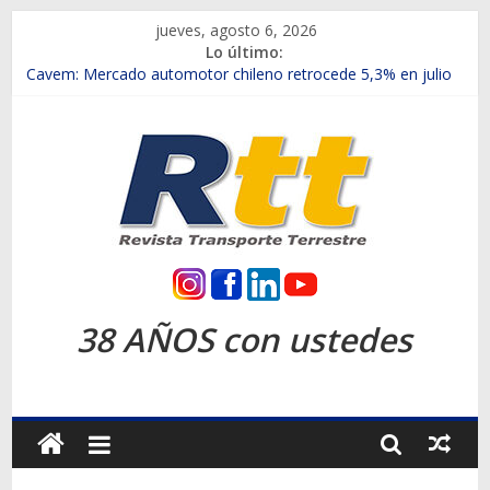
Saltar
jueves, agosto 6, 2026
al
Lo último:
contenido
Chile es el primer mercado internacional en lanzar la nueva
Maxus T70
Cavem: Mercado automotor chileno retrocede 5,3% en julio
Salfa suma vehículos electrificados de Chevrolet en el Biobío
Samex amplía su red con nuevas sucursales en Rancagua y
Copiapó
SINOTRUK Pick-ups presentó la recién estrenada Bolden en
la Expo Compras Públicas 2026
Rtt
Revista
38 AÑOS con ustedes
Transporte
Terrestre