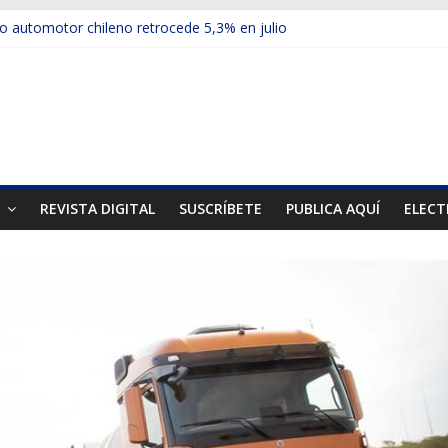
 automotor chileno retrocede 5,3% en julio
culos electrificados de Chevrolet en el Biobío
u red con nuevas sucursales en Rancagua y Copiapó
ups presentó la recién estrenada Bolden en la Expo Compras Públic
mer mercado internacional en lanzar la nueva Maxus T70
T
REVISTA DIGITAL
SUSCRÍBETE
PUBLICA AQUÍ
ELECT