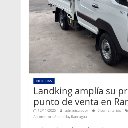
NOTICIAS
Landking amplía su pr
punto de venta en Ra
12/11/2025
administrador
0 comentarios
,
Automotora Alameda
Rancagua