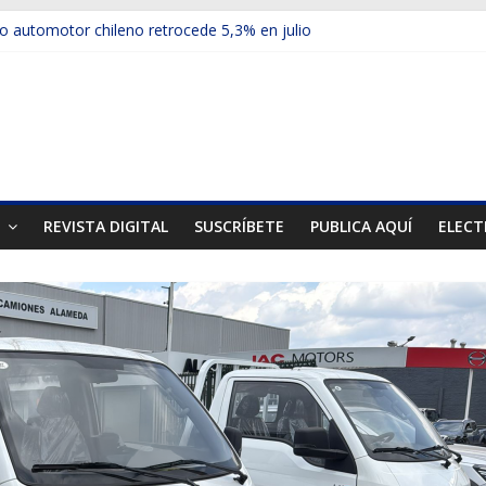
 automotor chileno retrocede 5,3% en julio
culos electrificados de Chevrolet en el Biobío
u red con nuevas sucursales en Rancagua y Copiapó
ups presentó la recién estrenada Bolden en la Expo Compras Públic
mer mercado internacional en lanzar la nueva Maxus T70
T
REVISTA DIGITAL
SUSCRÍBETE
PUBLICA AQUÍ
ELECT