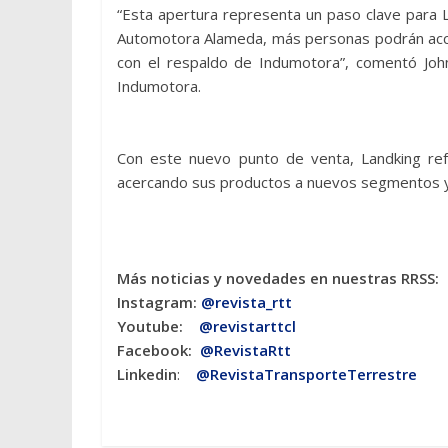
“Esta apertura representa un paso clave para L
Automotora Alameda, más personas podrán acced
con el respaldo de Indumotora”, comentó Joh
Indumotora.
Con este nuevo punto de venta, Landking re
acercando sus productos a nuevos segmentos y 
Más noticias y novedades en nuestras RRSS:
Instagram:
@revista_rtt
Youtube:
@revistarttcl
Facebook:
@RevistaRtt
Linkedin
:
@RevistaTransporteTerrestre