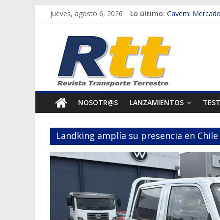
Saltar
jueves, agosto 6, 2026
Lo último:
Cavem: Mercado 
al
Salfa suma vehíc
Rtt
contenido
Samex amplía su
SINOTRUK Pick-u
Revista
Chile es el prim
Transporte
NOSOTR@S
LANZAMIENTOS
TES
Terrestre
Landking amplía su presencia en Chil
Autos,
camiones,
motos,
información
del
mundo
del
transporte