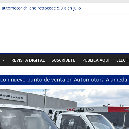
automotor chileno retrocede 5,3% en julio
ulos electrificados de Chevrolet en el Biobío
 red con nuevas sucursales en Rancagua y Copiapó
ps presentó la recién estrenada Bolden en la Expo Compras Pública
er mercado internacional en lanzar la nueva Maxus T70
T
REVISTA DIGITAL
SUSCRÍBETE
PUBLICA AQUÍ
ELECT
e con nuevo punto de venta en Automotora Alameda