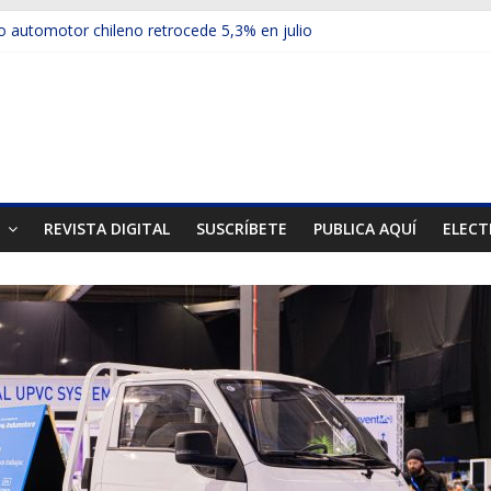
 automotor chileno retrocede 5,3% en julio
ulos electrificados de Chevrolet en el Biobío
u red con nuevas sucursales en Rancagua y Copiapó
ps presentó la recién estrenada Bolden en la Expo Compras Públic
mer mercado internacional en lanzar la nueva Maxus T70
T
REVISTA DIGITAL
SUSCRÍBETE
PUBLICA AQUÍ
ELECT