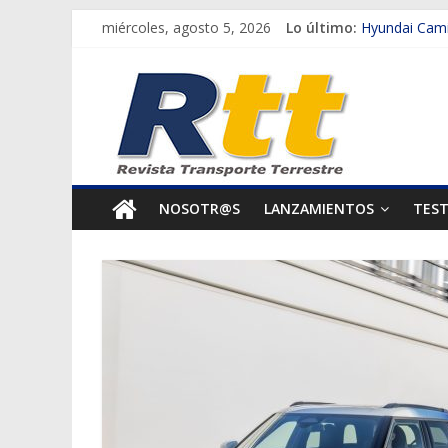
Saltar
miércoles, agosto 5, 2026
Lo último:
Hyundai Cami
al
Scania impuls
Rtt
contenido
Michelin tran
Mujeres que 
Revista
Así se vivirá 
Transporte
NOSOTR@S
LANZAMIENTOS
TES
Terrestre
Autos,
camiones,
motos,
información
del
mundo
del
transporte