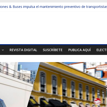
ones & Buses impulsa el mantenimiento preventivo de transportista
a la productividad en la minería y la construcción con camiones de e
sforma la gestión de neumáticos en la gran minería
muestran otra cara de la minería
el Mes de la Minería en el país
T
REVISTA DIGITAL
SUSCRÍBETE
PUBLICA AQUÍ
ELECT