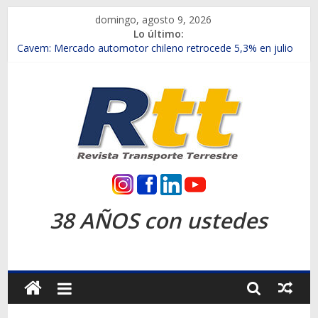
Saltar
domingo, agosto 9, 2026
al
Lo último:
contenido
Chile es el primer mercado internacional en lanzar la nueva
Maxus T70
Cavem: Mercado automotor chileno retrocede 5,3% en julio
Salfa suma vehículos electrificados de Chevrolet en el Biobío
Samex amplía su red con nuevas sucursales en Rancagua y
Copiapó
SINOTRUK Pick-ups presentó la recién estrenada Bolden en
la Expo Compras Públicas 2026
Rtt
Revista
38 AÑOS con ustedes
Transporte
Terrestre