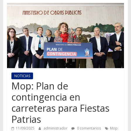
Autos,
camiones,
motos,
información
del
mundo
del
transporte
NOTICIAS
Mop: Plan de
contingencia en
carreteras para Fiestas
Patrias
11/09/2025
administrador
0 comentarios
Mop: