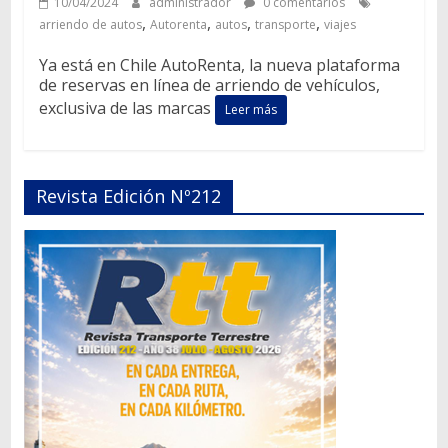
10/04/2024
administrador
0 comentarios
,
,
,
,
arriendo de autos
Autorenta
autos
transporte
viajes
Ya está en Chile AutoRenta, la nueva plataforma
de reservas en línea de arriendo de vehículos,
exclusiva de las marcas
Leer más
Revista Edición Nº212