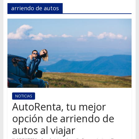
Autos,
arriendo de autos
camiones,
motos,
información
del
mundo
del
transporte
NOTICIAS
AutoRenta, tu mejor
opción de arriendo de
autos al viajar