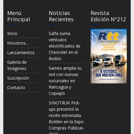
Menú
Noticias
Revista
Principal
Recientes
Edición Nº212
Inicio
Salfa suma
vehículos
Nosotros…
electrificados de
Chevrolet en el
Lanzamientos
Biobío
Galería de
Samex amplía su
Imágenes
red con nuevas
Suscripción
sucursales en
Rancagua y
Contacto
Copiapó
SINOTRUK Pick-
ups presentó la
recién estrenada
Bolden en la Expo
Compras Públicas