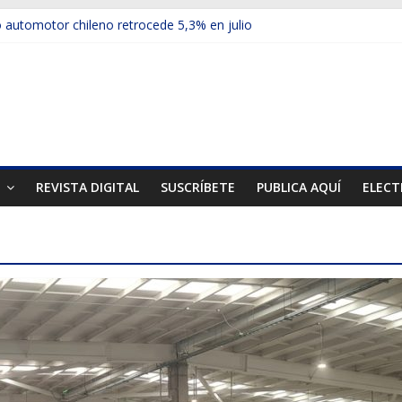
automotor chileno retrocede 5,3% en julio
ulos electrificados de Chevrolet en el Biobío
 red con nuevas sucursales en Rancagua y Copiapó
ps presentó la recién estrenada Bolden en la Expo Compras Pública
er mercado internacional en lanzar la nueva Maxus T70
T
REVISTA DIGITAL
SUSCRÍBETE
PUBLICA AQUÍ
ELECT