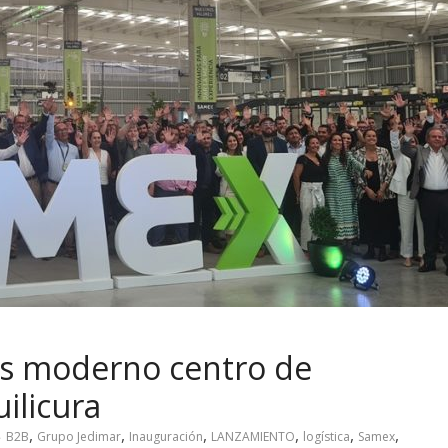
s moderno centro de
ilicura
,
,
,
,
,
,
B2B
Grupo Jedimar
Inauguración
LANZAMIENTO
logística
Samex