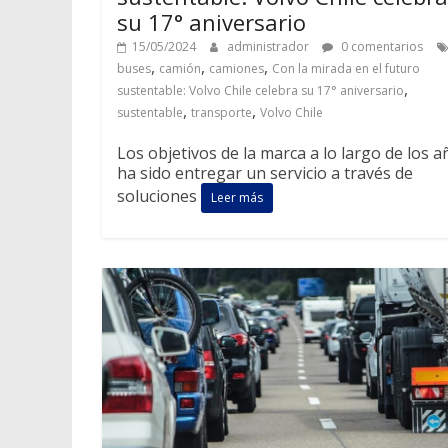
su 17° aniversario
15/05/2024
administrador
0 comentarios
,
,
,
buses
camión
camiones
Con la mirada en el futuro
,
sustentable: Volvo Chile celebra su 17° aniversario
,
,
sustentable
transporte
Volvo Chile
Los objetivos de la marca a lo largo de los a
ha sido entregar un servicio a través de
soluciones
Leer más