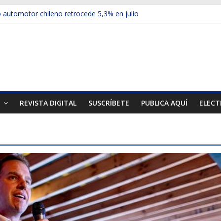
automotor chileno retrocede 5,3% en julio
ulos electrificados de Chevrolet en el Biobío
 red con nuevas sucursales en Rancagua y Copiapó
ps presentó la recién estrenada Bolden en la Expo Compras Pública
er mercado internacional en lanzar la nueva Maxus T70
T
REVISTA DIGITAL
SUSCRÍBETE
PUBLICA AQUÍ
ELECT