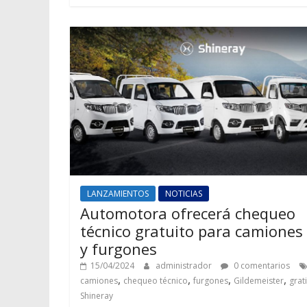
LANZAMIENTOS
NOTICIAS
Automotora ofrecerá chequeo
técnico gratuito para camiones
y furgones
15/04/2024
administrador
0 comentarios
,
,
,
,
camiones
chequeo técnico
furgones
Gildemeister
grat
Shineray