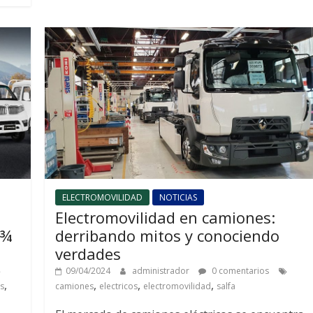
ELECTROMOVILIDAD
NOTICIAS
Electromovilidad en camiones:
derribando mitos y conociendo
 ¾
verdades
09/04/2024
administrador
0 comentarios
,
,
,
,
camiones
electricos
electromovilidad
salfa
is