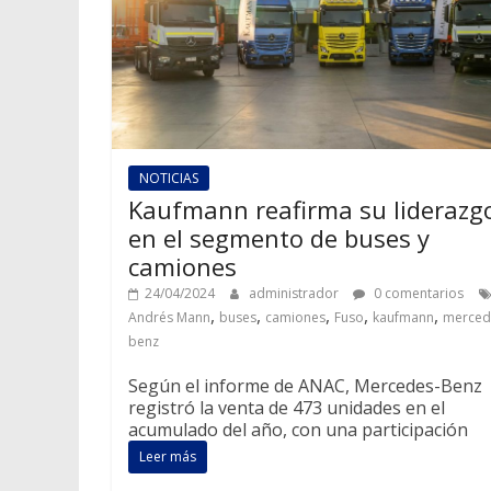
NOTICIAS
Kaufmann reafirma su liderazg
en el segmento de buses y
camiones
24/04/2024
administrador
0 comentarios
,
,
,
,
,
Andrés Mann
buses
camiones
Fuso
kaufmann
merced
benz
Según el informe de ANAC, Mercedes-Benz
registró la venta de 473 unidades en el
acumulado del año, con una participación
Leer más