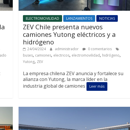
ELECTROMOVILIDAD
LANZAMIENTOS
NOTICIAS
la
ZEV Chile presenta nuevos
camiones Yutong eléctricos y a
hidrógeno
24/04/2024
administrador
0 comentarios
,
,
,
,
,
cado
buses
camiones
electricos
electromovilidad
hidrógeno
,
Yutong
ZEV
c
La empresa chilena ZEV anuncia y fortalece su
alianza con Yutong, la marca líder en la
industria global de camiones
Leer más