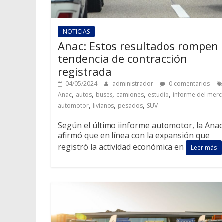
NOTICIAS
Anac: Estos resultados rompen 
tendencia de contracción
registrada
04/05/2024
administrador
0 comentarios
,
,
,
,
,
Anac
autos
buses
camiones
estudio
informe del mer
,
,
,
automotor
livianos
pesados
SUV
Según el último iinforme automotor, la Ana
afirmó que en línea con la expansión que
registró la actividad económica en
Leer más