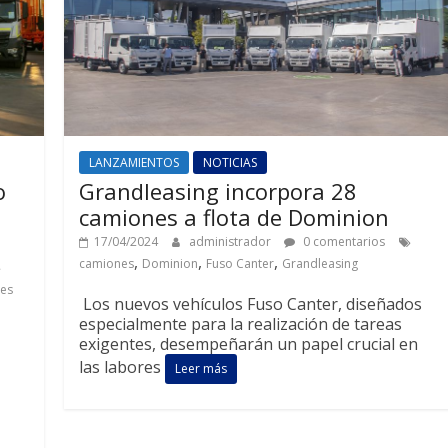
LANZAMIENTOS
NOTICIAS
o
Grandleasing incorpora 28
camiones a flota de Dominion
17/04/2024
administrador
0 comentarios
,
,
,
camiones
Dominion
Fuso Canter
Grandleasing
es
Los nuevos vehículos Fuso Canter, diseñados
especialmente para la realización de tareas
exigentes, desempeñarán un papel crucial en
las labores
Leer más