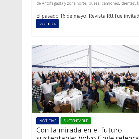
,
,
,
,
de Antofagasta y zona norte
buses
camiones
clientes
El pasado 16 de mayo, Revista Rtt fue invit
Leer más
NOTICIAS
SUSTENTABLE
Con la mirada en el futuro
sustentable: Volvo Chile celebra