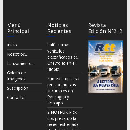
Menú
Noticias
Revista
Principal
Recientes
Edición Nº212
Inicio
Salfa suma
vehículos
Nosotros…
electrificados de
Chevrolet en el
Lanzamientos
Biobío
Galería de
Samex amplía su
Imágenes
red con nuevas
Suscripción
sucursales en
Rancagua y
Contacto
Copiapó
SINOTRUK Pick-
ups presentó la
recién estrenada