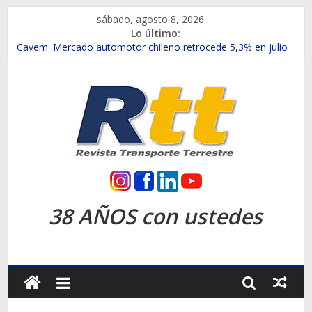
Saltar
sábado, agosto 8, 2026
al
Lo último:
contenido
Chile es el primer mercado internacional en lanzar la nueva
Maxus T70
Cavem: Mercado automotor chileno retrocede 5,3% en julio
Salfa suma vehículos electrificados de Chevrolet en el Biobío
Samex amplía su red con nuevas sucursales en Rancagua y
Copiapó
SINOTRUK Pick-ups presentó la recién estrenada Bolden en
la Expo Compras Públicas 2026
Rtt
Revista
38 AÑOS con ustedes
Transporte
Terrestre