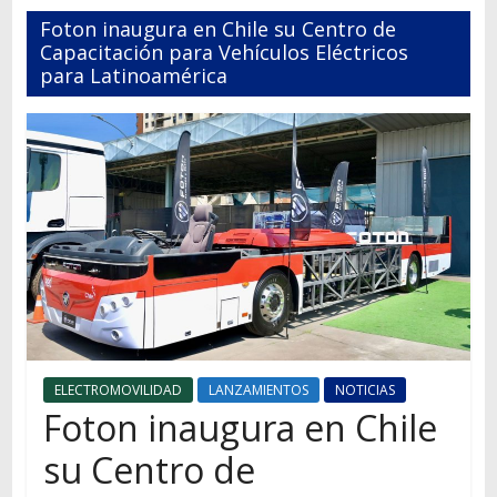
Autos,
Foton inaugura en Chile su Centro de
camiones,
Capacitación para Vehículos Eléctricos
motos,
para Latinoamérica
información
del
mundo
del
transporte
ELECTROMOVILIDAD
LANZAMIENTOS
NOTICIAS
Foton inaugura en Chile
su Centro de