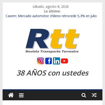
Saltar
sábado, agosto 8, 2026
al
Lo último:
contenido
Chile es el primer mercado internacional en lanzar la nueva
Maxus T70
Cavem: Mercado automotor chileno retrocede 5,3% en julio
Salfa suma vehículos electrificados de Chevrolet en el Biobío
Samex amplía su red con nuevas sucursales en Rancagua y
Copiapó
SINOTRUK Pick-ups presentó la recién estrenada Bolden en
la Expo Compras Públicas 2026
Rtt
Revista
38 AÑOS con ustedes
Transporte
Terrestre