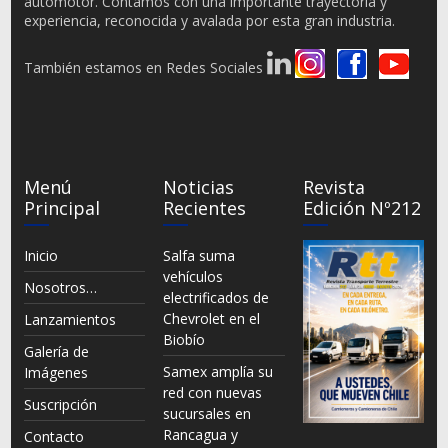
automotor. Contamos con una importante trayectoria y
experiencia, reconocida y avalada por esta gran industria.
También estamos en Redes Sociales
Menú
Noticias
Revista
Principal
Recientes
Edición Nº212
Inicio
Salfa suma
vehículos
Nosotros…
electrificados de
Chevrolet en el
Lanzamientos
Biobío
Galería de
Samex amplía su
Imágenes
red con nuevas
Suscripción
sucursales en
Rancagua y
Contacto