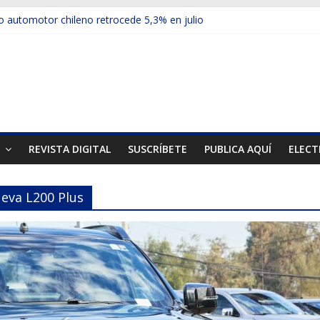
 automotor chileno retrocede 5,3% en julio
ulos electrificados de Chevrolet en el Biobío
u red con nuevas sucursales en Rancagua y Copiapó
ps presentó la recién estrenada Bolden en la Expo Compras Públic
mer mercado internacional en lanzar la nueva Maxus T70
T
REVISTA DIGITAL
SUSCRÍBETE
PUBLICA AQUÍ
ELECT
ueva L200 Plus