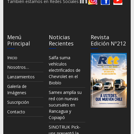
También estamos en Redes Sociales
Menú
Noticias
Revista
Principal
Recientes
Edición Nº212
Inicio
Salfa suma
vehículos
Nosotros…
electrificados de
Chevrolet en el
Lanzamientos
Biobío
Galería de
Samex amplía su
Imágenes
red con nuevas
Suscripción
sucursales en
Rancagua y
Contacto
Copiapó
SINOTRUK Pick-
ups presentó la