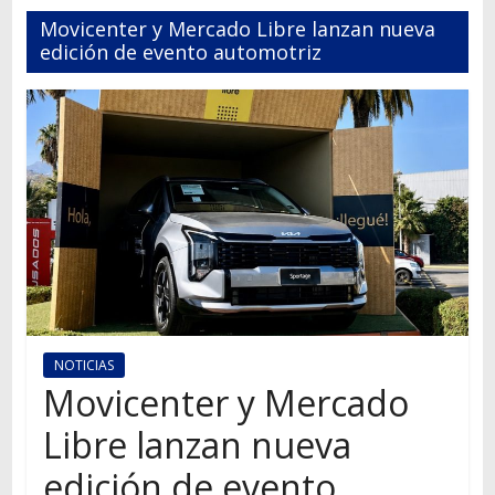
Autos,
Movicenter y Mercado Libre lanzan nueva
camiones,
edición de evento automotriz
motos,
información
del
mundo
del
transporte
NOTICIAS
Movicenter y Mercado
Libre lanzan nueva
edición de evento