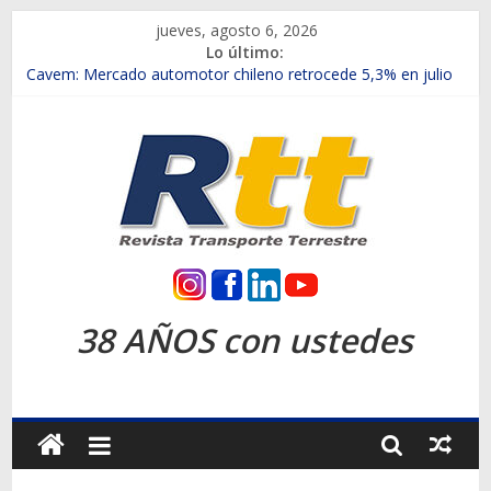
Saltar
jueves, agosto 6, 2026
al
Lo último:
contenido
Chile es el primer mercado internacional en lanzar la nueva
Maxus T70
Cavem: Mercado automotor chileno retrocede 5,3% en julio
Salfa suma vehículos electrificados de Chevrolet en el Biobío
Samex amplía su red con nuevas sucursales en Rancagua y
Copiapó
SINOTRUK Pick-ups presentó la recién estrenada Bolden en
la Expo Compras Públicas 2026
Rtt
Revista
38 AÑOS con ustedes
Transporte
Terrestre