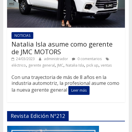
NOTICIAS
Natalia Isla asume como gerente
de JMC MOTORS
24/03/2023
administrador
0 comentarios
,
,
,
,
,
eléctrico
gerente general
JMC
Natalia Isla
pick up
ventas
Con una trayectoria de más de 8 años en la
industria automotriz, la profesional asume como
la nueva gerente general
Leer más
Revista Edición Nº212