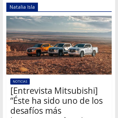
Autos,
Natalia Isla
camiones,
motos,
información
del
mundo
del
transporte
NOTICIAS
[Entrevista Mitsubishi]
“Éste ha sido uno de los
desafíos más