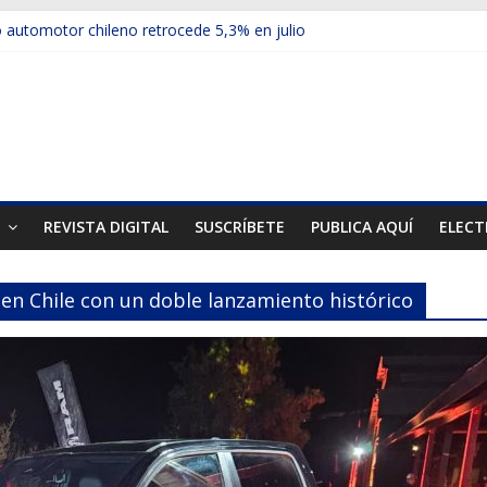
automotor chileno retrocede 5,3% en julio
ulos electrificados de Chevrolet en el Biobío
 red con nuevas sucursales en Rancagua y Copiapó
ps presentó la recién estrenada Bolden en la Expo Compras Pública
er mercado internacional en lanzar la nueva Maxus T70
T
REVISTA DIGITAL
SUSCRÍBETE
PUBLICA AQUÍ
ELECT
en Chile con un doble lanzamiento histórico