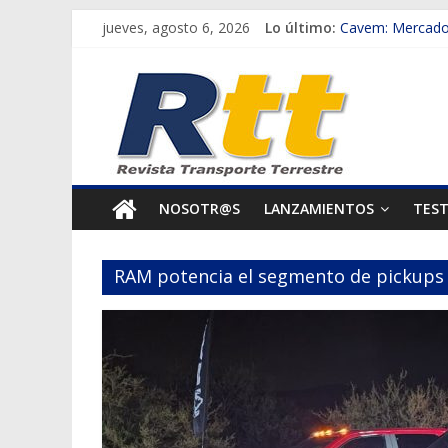
Saltar
jueves, agosto 6, 2026
Lo último:
Cavem: Mercado 
al
Salfa suma vehíc
Rtt
contenido
Samex amplía su
SINOTRUK Pick-u
Revista
Chile es el prim
Transporte
NOSOTR@S
LANZAMIENTOS
TES
Terrestre
RAM potencia el segmento de pickups 
Autos,
camiones,
motos,
información
del
mundo
del
transporte