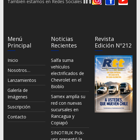
También estamos en Redes Sociales
Menú
Noticias
Revista
Principal
Recientes
Edición Nº212
Inicio
Salfa suma
vehículos
Nosotros…
electrificados de
Chevrolet en el
Lanzamientos
Biobío
Galería de
Samex amplía su
Imágenes
red con nuevas
Suscripción
sucursales en
Rancagua y
Contacto
Copiapó
SINOTRUK Pick-
ups presentó la