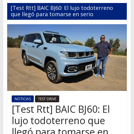
Autos,
[Test Rtt] BAIC BJ60: El lujo todoterreno
camiones,
que llegó para tomarse en serio
motos,
información
del
mundo
del
transporte
NOTICIAS
TEST DRIVE
[Test Rtt] BAIC BJ60: El
lujo todoterreno que
llegó para tomarse en