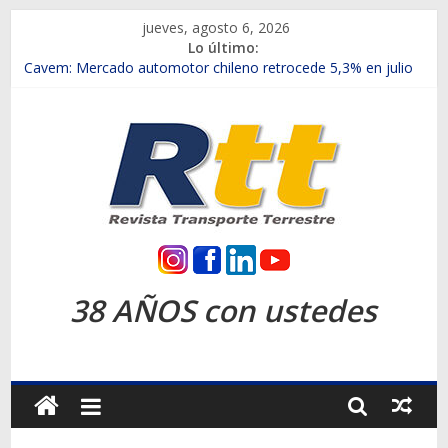
Saltar
jueves, agosto 6, 2026
al
Lo último:
contenido
Chile es el primer mercado internacional en lanzar la nueva
Maxus T70
Cavem: Mercado automotor chileno retrocede 5,3% en julio
Salfa suma vehículos electrificados de Chevrolet en el Biobío
Samex amplía su red con nuevas sucursales en Rancagua y
Copiapó
SINOTRUK Pick-ups presentó la recién estrenada Bolden en
la Expo Compras Públicas 2026
Rtt
Revista
38 AÑOS con ustedes
Transporte
Terrestre