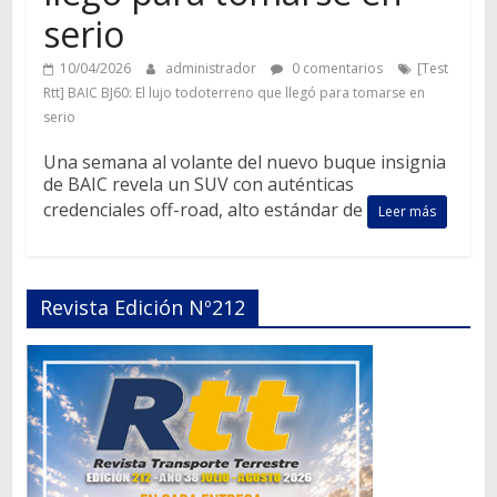
serio
10/04/2026
administrador
0 comentarios
[Test
Rtt] BAIC BJ60: El lujo todoterreno que llegó para tomarse en
serio
Una semana al volante del nuevo buque insignia
de BAIC revela un SUV con auténticas
credenciales off-road, alto estándar de
Leer más
Revista Edición Nº212