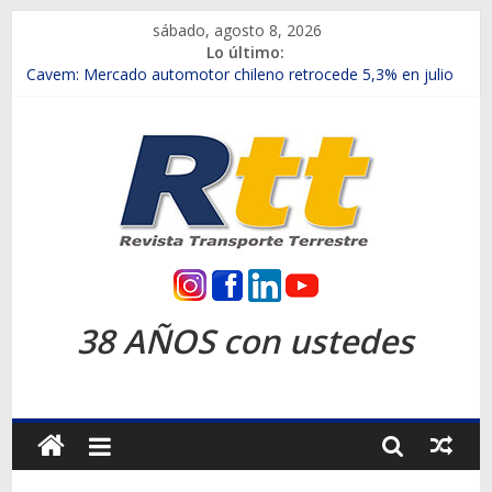
Saltar
sábado, agosto 8, 2026
al
Lo último:
contenido
Chile es el primer mercado internacional en lanzar la nueva
Maxus T70
Cavem: Mercado automotor chileno retrocede 5,3% en julio
Salfa suma vehículos electrificados de Chevrolet en el Biobío
Samex amplía su red con nuevas sucursales en Rancagua y
Copiapó
SINOTRUK Pick-ups presentó la recién estrenada Bolden en
la Expo Compras Públicas 2026
Rtt
Revista
38 AÑOS con ustedes
Transporte
Terrestre