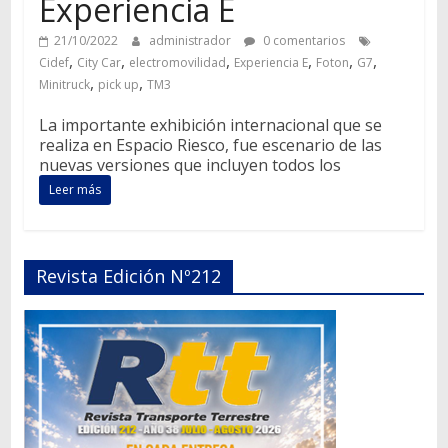
Experiencia E
21/10/2022
administrador
0 comentarios
,
,
,
,
,
,
Cidef
City Car
electromovilidad
Experiencia E
Foton
G7
,
,
Minitruck
pick up
TM3
La importante exhibición internacional que se
realiza en Espacio Riesco, fue escenario de las
nuevas versiones que incluyen todos los
Leer más
Revista Edición Nº212