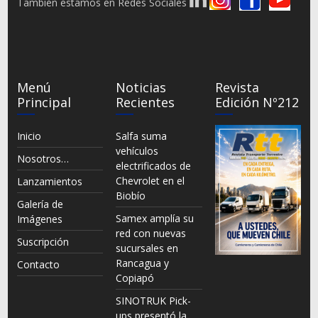
También estamos en Redes Sociales
Menú
Noticias
Revista
Principal
Recientes
Edición Nº212
Inicio
Salfa suma
vehículos
Nosotros…
electrificados de
Chevrolet en el
Lanzamientos
Biobío
Galería de
Samex amplía su
Imágenes
red con nuevas
Suscripción
sucursales en
Rancagua y
Contacto
Copiapó
SINOTRUK Pick-
ups presentó la