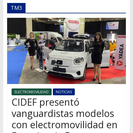
Autos,
TM3
camiones,
motos,
información
del
mundo
del
transporte
ELECTROMOVILIDAD
NOTICIAS
CIDEF presentó
vanguardistas modelos
con electromovilidad en