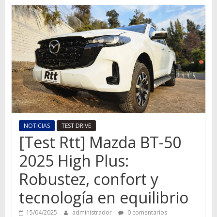
Autos,
camiones,
motos,
información
del
mundo
del
transporte
NOTICIAS
TEST DRIVE
[Test Rtt] Mazda BT-50
2025 High Plus:
Robustez, confort y
tecnología en equilibrio
15/04/2025
administrador
0 comentarios