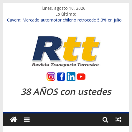
Saltar
lunes, agosto 10, 2026
al
Lo último:
contenido
Chile es el primer mercado internacional en lanzar la nueva
Maxus T70
Cavem: Mercado automotor chileno retrocede 5,3% en julio
Salfa suma vehículos electrificados de Chevrolet en el Biobío
Samex amplía su red con nuevas sucursales en Rancagua y
Copiapó
SINOTRUK Pick-ups presentó la recién estrenada Bolden en
la Expo Compras Públicas 2026
Rtt
Revista
38 AÑOS con ustedes
Transporte
Terrestre