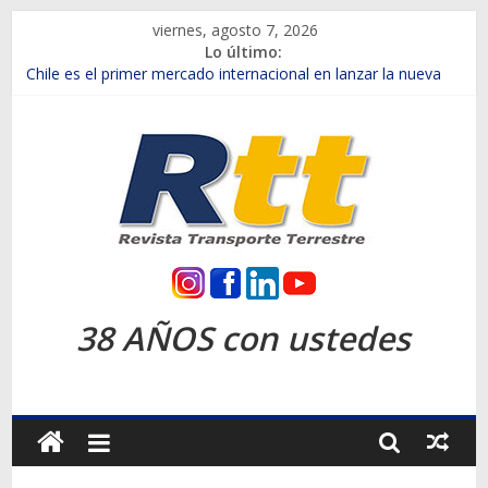
Saltar
viernes, agosto 7, 2026
al
Lo último:
contenido
Chile es el primer mercado internacional en lanzar la nueva
Maxus T70
Cavem: Mercado automotor chileno retrocede 5,3% en julio
Salfa suma vehículos electrificados de Chevrolet en el Biobío
Samex amplía su red con nuevas sucursales en Rancagua y
Copiapó
SINOTRUK Pick-ups presentó la recién estrenada Bolden en
la Expo Compras Públicas 2026
Rtt
Revista
38 AÑOS con ustedes
Transporte
Terrestre