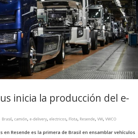
 inicia la producción del e-
,
,
,
,
,
,
,
Brasil
camión
e-delivery
electricos
Flota
Resende
VW
VWCO
 en Resende es la primera de Brasil en ensamblar vehículos