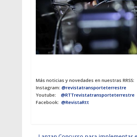
Más noticias y novedades en nuestras RRSS:
Instagram:
@revistatransporteterres
tre
Youtube:
@RTTrevistatransporteterrestre
Facebook:
@RevistaRtt
←
Lanzan Concurso para implementar ele