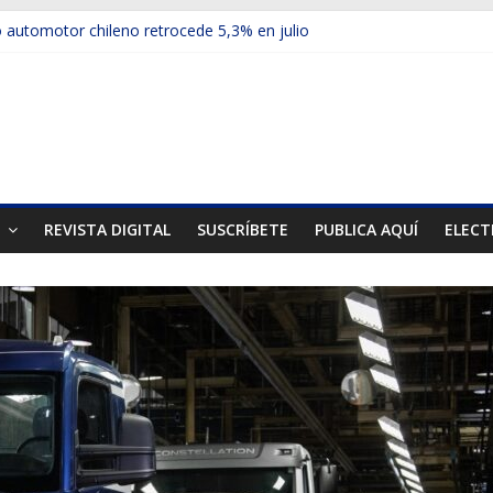
automotor chileno retrocede 5,3% en julio
ulos electrificados de Chevrolet en el Biobío
 red con nuevas sucursales en Rancagua y Copiapó
ps presentó la recién estrenada Bolden en la Expo Compras Pública
er mercado internacional en lanzar la nueva Maxus T70
T
REVISTA DIGITAL
SUSCRÍBETE
PUBLICA AQUÍ
ELECT