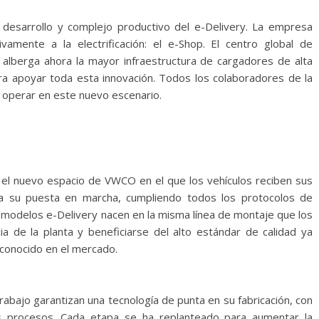
 desarrollo y complejo productivo del e-Delivery. La empresa
amente a la electrificación: el e-Shop. El centro global de
n alberga ahora la mayor infraestructura de cargadores de alta
ara apoyar toda esta innovación. Todos los colaboradores de la
a operar en este nuevo escenario.
s el nuevo espacio de VWCO en el que los vehículos reciben sus
ra su puesta en marcha, cumpliendo todos los protocolos de
os modelos e-Delivery nacen en la misma línea de montaje que los
cia de la planta y beneficiarse del alto estándar de calidad ya
conocido en el mercado.
abajo garantizan una tecnología de punta en su fabricación, con
los procesos. Cada etapa se ha replanteado para aumentar la