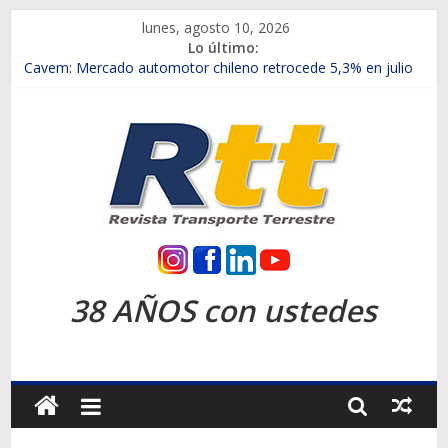
Saltar
lunes, agosto 10, 2026
al
Lo último:
contenido
Chile es el primer mercado internacional en lanzar la nueva
Maxus T70
Cavem: Mercado automotor chileno retrocede 5,3% en julio
Salfa suma vehículos electrificados de Chevrolet en el Biobío
Samex amplía su red con nuevas sucursales en Rancagua y
Copiapó
SINOTRUK Pick-ups presentó la recién estrenada Bolden en
la Expo Compras Públicas 2026
Rtt
Revista
38 AÑOS con ustedes
Transporte
Terrestre