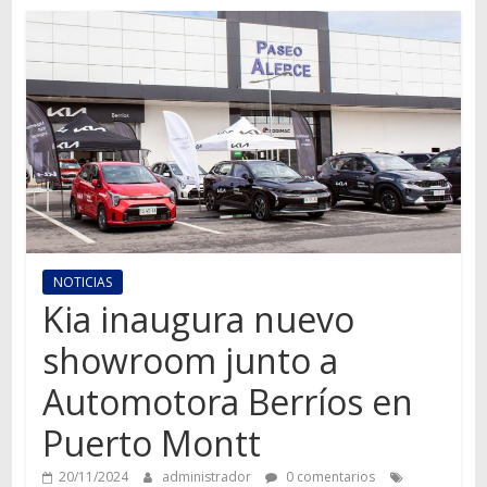
Autos,
camiones,
motos,
información
del
mundo
del
transporte
NOTICIAS
Kia inaugura nuevo
showroom junto a
Automotora Berríos en
Puerto Montt
20/11/2024
administrador
0 comentarios