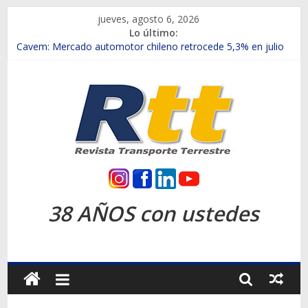
Saltar
jueves, agosto 6, 2026
al
Lo último:
contenido
Chile es el primer mercado internacional en lanzar la nueva
Maxus T70
Cavem: Mercado automotor chileno retrocede 5,3% en julio
Salfa suma vehículos electrificados de Chevrolet en el Biobío
Samex amplía su red con nuevas sucursales en Rancagua y
Copiapó
SINOTRUK Pick-ups presentó la recién estrenada Bolden en
la Expo Compras Públicas 2026
Rtt
Revista
38 AÑOS con ustedes
Transporte
Terrestre