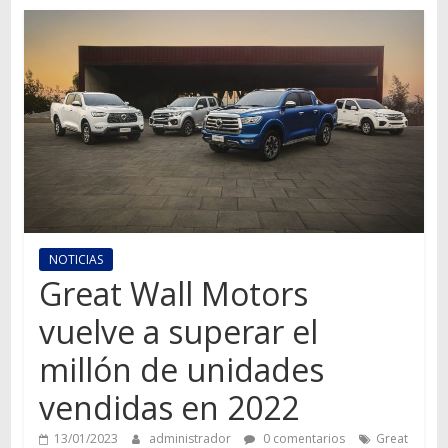
Autos,
camiones,
motos,
información
del
mundo
del
transporte
NOTICIAS
Great Wall Motors
vuelve a superar el
millón de unidades
vendidas en 2022
13/01/2023
administrador
0 comentarios
Great