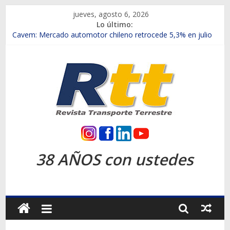
Saltar
jueves, agosto 6, 2026
al
Lo último:
contenido
Chile es el primer mercado internacional en lanzar la nueva
Maxus T70
Cavem: Mercado automotor chileno retrocede 5,3% en julio
Salfa suma vehículos electrificados de Chevrolet en el Biobío
Samex amplía su red con nuevas sucursales en Rancagua y
Copiapó
SINOTRUK Pick-ups presentó la recién estrenada Bolden en
la Expo Compras Públicas 2026
Rtt
Revista
38 AÑOS con ustedes
Transporte
Terrestre