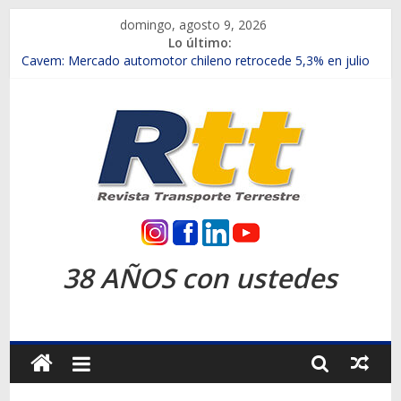
Saltar
domingo, agosto 9, 2026
al
Lo último:
contenido
Chile es el primer mercado internacional en lanzar la nueva
Maxus T70
Cavem: Mercado automotor chileno retrocede 5,3% en julio
Salfa suma vehículos electrificados de Chevrolet en el Biobío
Samex amplía su red con nuevas sucursales en Rancagua y
Copiapó
SINOTRUK Pick-ups presentó la recién estrenada Bolden en
la Expo Compras Públicas 2026
Rtt
Revista
38 AÑOS con ustedes
Transporte
Terrestre