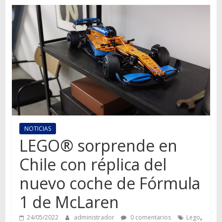
Autos,
camiones,
motos,
información
del
mundo
del
transporte
NOTICIAS
LEGO® sorprende en
Chile con réplica del
nuevo coche de Fórmula
1 de McLaren
,
24/05/2022
administrador
0 comentarios
Lego