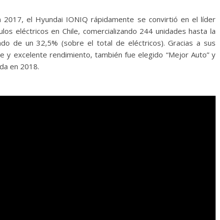
n 2017, el Hyundai IONIQ rápidamente se convirtió en el líder
los eléctricos en Chile, comercializando 244 unidades hasta la
do de un 32,5% (sobre el total de eléctricos). Gracias a sus
te y excelente rendimiento, también fue elegido “Mejor Auto” y
ada en 2018.