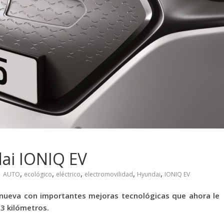
ai IONIQ EV
,
,
,
,
,
AUTO
ecológico
eléctrico
electromovilidad
Hyundai
IONIQ EV
renueva con importantes mejoras tecnológicas que ahora le
3 kilómetros.