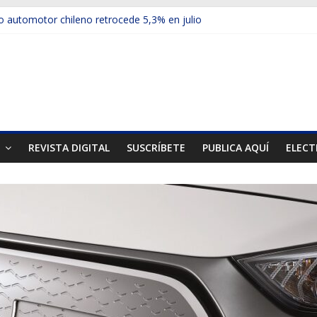
 automotor chileno retrocede 5,3% en julio
ulos electrificados de Chevrolet en el Biobío
u red con nuevas sucursales en Rancagua y Copiapó
ps presentó la recién estrenada Bolden en la Expo Compras Públic
mer mercado internacional en lanzar la nueva Maxus T70
T
REVISTA DIGITAL
SUSCRÍBETE
PUBLICA AQUÍ
ELECT