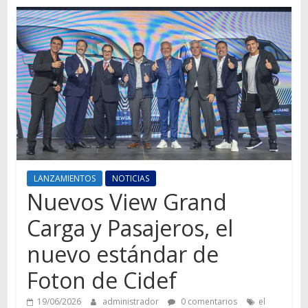
Autos,
camiones,
motos,
información
del
mundo
del
transporte
LANZAMIENTOS
NOTICIAS
Nuevos View Grand
Carga y Pasajeros, el
nuevo estándar de
Foton de Cidef
19/06/2026
administrador
0 comentarios
el