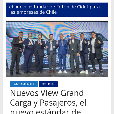
Autos,
el nuevo estándar de Foton de Cidef para
camiones,
las empresas de Chile
motos,
información
del
mundo
del
transporte
LANZAMIENTOS
NOTICIAS
Nuevos View Grand
Carga y Pasajeros, el
nuevo estándar de