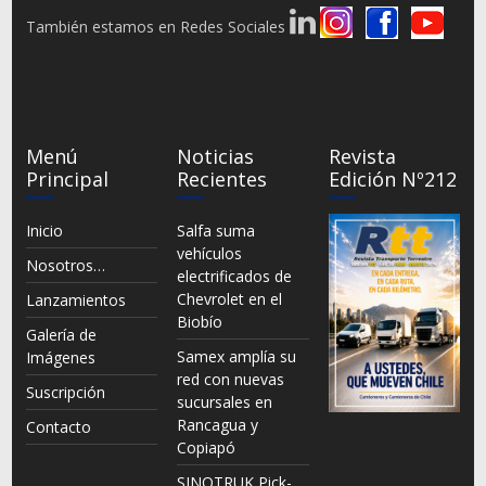
También estamos en Redes Sociales
Menú
Noticias
Revista
Principal
Recientes
Edición Nº212
Inicio
Salfa suma
vehículos
Nosotros…
electrificados de
Chevrolet en el
Lanzamientos
Biobío
Galería de
Samex amplía su
Imágenes
red con nuevas
Suscripción
sucursales en
Rancagua y
Contacto
Copiapó
SINOTRUK Pick-