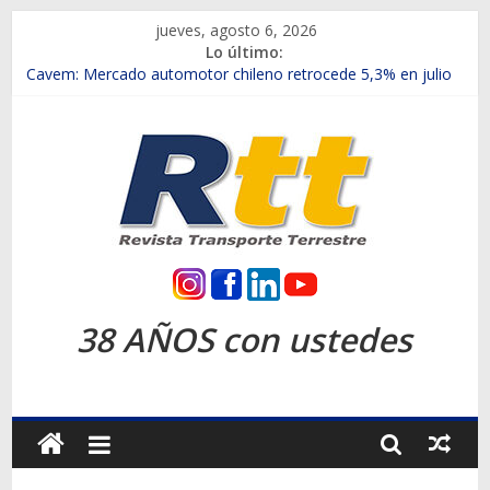
Saltar
jueves, agosto 6, 2026
al
Lo último:
contenido
Chile es el primer mercado internacional en lanzar la nueva
Maxus T70
Cavem: Mercado automotor chileno retrocede 5,3% en julio
Salfa suma vehículos electrificados de Chevrolet en el Biobío
Samex amplía su red con nuevas sucursales en Rancagua y
Copiapó
SINOTRUK Pick-ups presentó la recién estrenada Bolden en
la Expo Compras Públicas 2026
Rtt
Revista
38 AÑOS con ustedes
Transporte
Terrestre