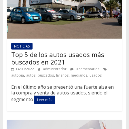
NOTICIAS
Top 5 de los autos usados más
buscados en 2021
14/03/2022
administrador
0 comentarios
,
,
,
,
,
autopia
autos
buscados
livianos
medianos
usados
En el último año se presentó una fuerte alza en
la compra y venta de autos usados, siendo el
segmento
Leer más