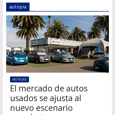
Autos,
autopia
camiones,
motos,
información
del
mundo
del
transporte
NOTICIAS
El mercado de autos
usados se ajusta al
nuevo escenario