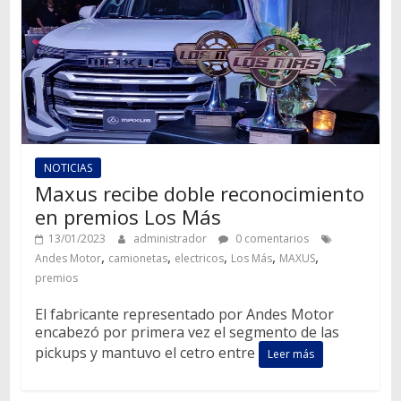
NOTICIAS
Maxus recibe doble reconocimiento
en premios Los Más
13/01/2023
administrador
0 comentarios
,
,
,
,
,
Andes Motor
camionetas
electricos
Los Más
MAXUS
premios
El fabricante representado por Andes Motor
encabezó por primera vez el segmento de las
pickups y mantuvo el cetro entre
Leer más