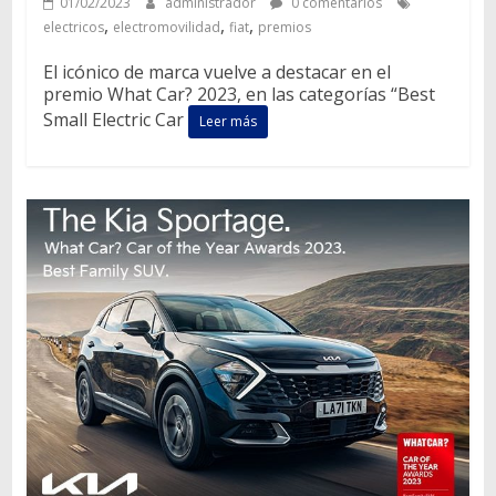
01/02/2023
administrador
0 comentarios
,
,
,
electricos
electromovilidad
fiat
premios
El icónico de marca vuelve a destacar en el
premio What Car? 2023, en las categorías “Best
Small Electric Car
Leer más