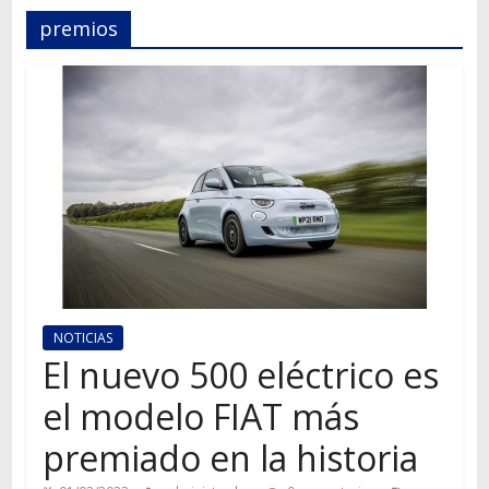
Autos,
premios
camiones,
motos,
información
del
mundo
del
transporte
NOTICIAS
El nuevo 500 eléctrico es
el modelo FIAT más
premiado en la historia