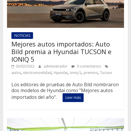
NOTICIAS
Mejores autos importados: Auto
Bild premia a Hyundai TUCSON e
IONIQ 5
03/02/2022
administrador
0 comentarios
,
,
,
,
,
autos
electromovilidad
Hyundai
Ioniq 5
premios
Tucson
Los editores de pruebas de Auto Bild nombraron
dos modelos de Hyundai como "Mejores autos
importados del año".
Leer más