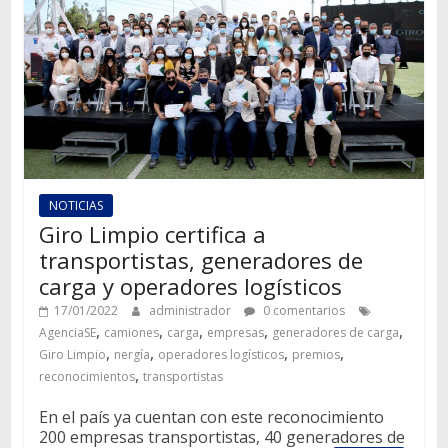
NOTICIAS
Giro Limpio certifica a
transportistas, generadores de
carga y operadores logísticos
17/01/2022
administrador
0 comentarios
,
,
,
,
,
AgenciaSE
camiones
carga
empresas
generadores de carga
,
,
,
,
Giro Limpio
nergía
operadores logísticos
premios
,
reconocimientos
transportistas
En el país ya cuentan con este reconocimiento
200 empresas transportistas, 40 generadores de