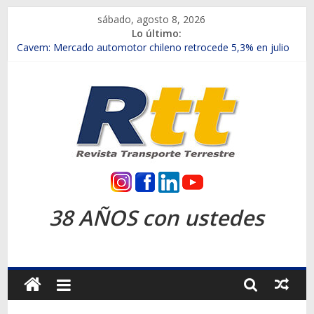
Saltar
sábado, agosto 8, 2026
al
Lo último:
contenido
Chile es el primer mercado internacional en lanzar la nueva
Maxus T70
Cavem: Mercado automotor chileno retrocede 5,3% en julio
Salfa suma vehículos electrificados de Chevrolet en el Biobío
Samex amplía su red con nuevas sucursales en Rancagua y
Copiapó
SINOTRUK Pick-ups presentó la recién estrenada Bolden en
la Expo Compras Públicas 2026
Rtt
Revista
38 AÑOS con ustedes
Transporte
Terrestre