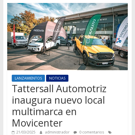
Autos,
camiones,
motos,
información
del
mundo
del
transporte
LANZAMIENTOS
NOTICIAS
Tattersall Automotriz
inaugura nuevo local
multimarca en
Movicenter
21/03/2025
administrador
0 comentarios