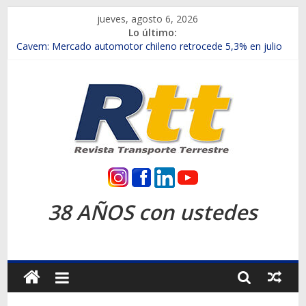
Saltar
jueves, agosto 6, 2026
al
Lo último:
contenido
Chile es el primer mercado internacional en lanzar la nueva
Maxus T70
Cavem: Mercado automotor chileno retrocede 5,3% en julio
Salfa suma vehículos electrificados de Chevrolet en el Biobío
Samex amplía su red con nuevas sucursales en Rancagua y
Copiapó
SINOTRUK Pick-ups presentó la recién estrenada Bolden en
la Expo Compras Públicas 2026
Rtt
Revista
38 AÑOS con ustedes
Transporte
Terrestre