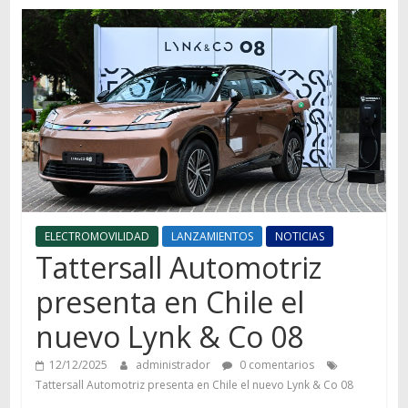
Autos,
camiones,
motos,
información
del
mundo
del
transporte
ELECTROMOVILIDAD
LANZAMIENTOS
NOTICIAS
Tattersall Automotriz
presenta en Chile el
nuevo Lynk & Co 08
12/12/2025
administrador
0 comentarios
Tattersall Automotriz presenta en Chile el nuevo Lynk & Co 08