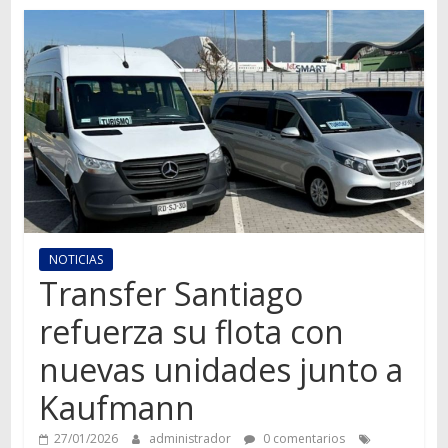
Autos,
camiones,
motos,
información
del
mundo
del
transporte
NOTICIAS
Transfer Santiago
refuerza su flota con
nuevas unidades junto a
Kaufmann
27/01/2026
administrador
0 comentarios