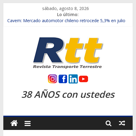
Saltar
sábado, agosto 8, 2026
al
Lo último:
contenido
Chile es el primer mercado internacional en lanzar la nueva
Maxus T70
Cavem: Mercado automotor chileno retrocede 5,3% en julio
Salfa suma vehículos electrificados de Chevrolet en el Biobío
Samex amplía su red con nuevas sucursales en Rancagua y
Copiapó
SINOTRUK Pick-ups presentó la recién estrenada Bolden en
la Expo Compras Públicas 2026
Rtt
Revista
38 AÑOS con ustedes
Transporte
Terrestre