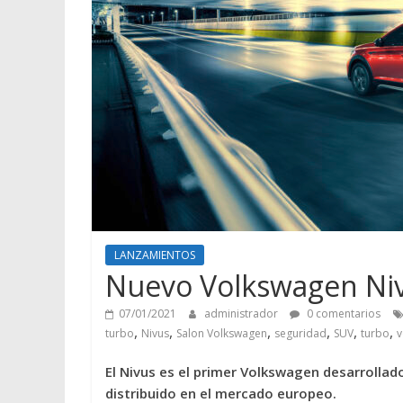
LANZAMIENTOS
Nuevo Volkswagen Ni
07/01/2021
administrador
0 comentarios
,
,
,
,
,
,
turbo
Nivus
Salon Volkswagen
seguridad
SUV
turbo
v
El Nivus es el primer Volkswagen desarrollad
distribuido en el mercado europeo.