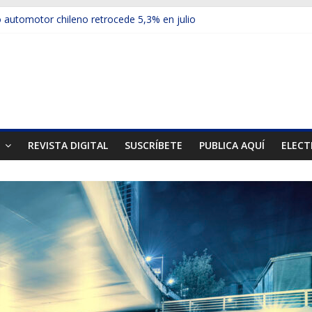
automotor chileno retrocede 5,3% en julio
ulos electrificados de Chevrolet en el Biobío
 red con nuevas sucursales en Rancagua y Copiapó
ps presentó la recién estrenada Bolden en la Expo Compras Pública
er mercado internacional en lanzar la nueva Maxus T70
T
REVISTA DIGITAL
SUSCRÍBETE
PUBLICA AQUÍ
ELECT