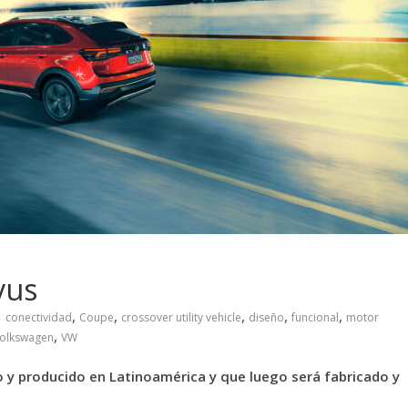
vus
,
,
,
,
,
conectividad
Coupe
crossover utility vehicle
diseño
funcional
motor
,
olkswagen
VW
o y producido en Latinoamérica y que luego será fabricado y