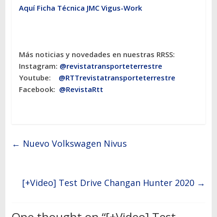
Aquí Ficha Técnica JMC Vigus-Work
Más noticias y novedades en nuestras RRSS:
Instagram:
@revistatransporteterres
tre
Youtube:
@RTTrevistatransporteterrestre
Facebook:
@RevistaRtt
←
Nuevo Volkswagen Nivus
[+Video] Test Drive Changan Hunter 2020
→
One thought on “
[+Video] Test