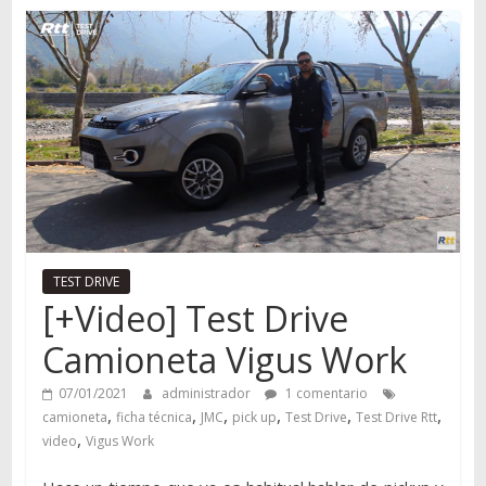
Autos,
camiones,
motos,
información
del
mundo
del
transporte
TEST DRIVE
[+Video] Test Drive
Camioneta Vigus Work
07/01/2021
administrador
1 comentario
,
,
,
,
,
,
camioneta
ficha técnica
JMC
pick up
Test Drive
Test Drive Rtt
,
video
Vigus Work