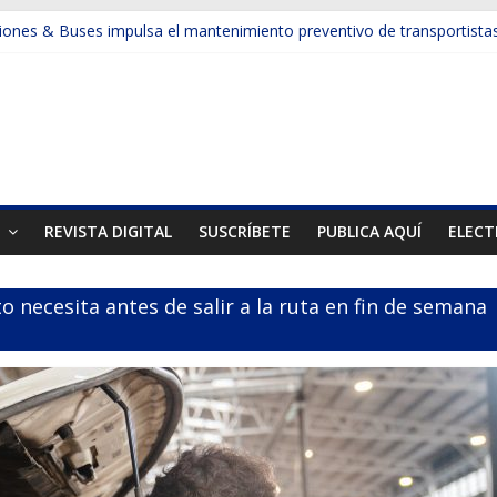
ones & Buses impulsa el mantenimiento preventivo de transportista
a la productividad en la minería y la construcción con camiones de e
sforma la gestión de neumáticos en la gran minería
muestran otra cara de la minería
el Mes de la Minería en el país
T
REVISTA DIGITAL
SUSCRÍBETE
PUBLICA AQUÍ
ELECT
 necesita antes de salir a la ruta en fin de semana