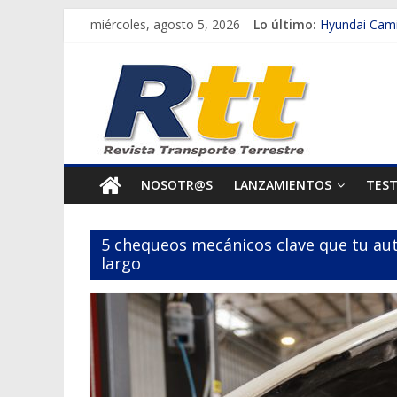
Saltar
miércoles, agosto 5, 2026
Lo último:
Hyundai Cami
al
Scania impuls
Rtt
contenido
Michelin tran
Mujeres que 
Revista
Así se vivirá 
Transporte
NOSOTR@S
LANZAMIENTOS
TES
Terrestre
5 chequeos mecánicos clave que tu auto
Autos,
largo
camiones,
motos,
información
del
mundo
del
transporte