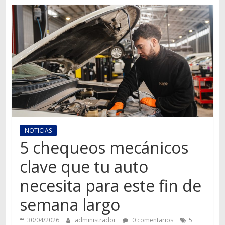
Autos,
camiones,
motos,
información
del
mundo
del
transporte
NOTICIAS
5 chequeos mecánicos
clave que tu auto
necesita para este fin de
semana largo
30/04/2026
administrador
0 comentarios
5