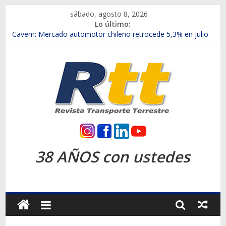
Saltar
sábado, agosto 8, 2026
al
Lo último:
contenido
Chile es el primer mercado internacional en lanzar la nueva
Maxus T70
Cavem: Mercado automotor chileno retrocede 5,3% en julio
Salfa suma vehículos electrificados de Chevrolet en el Biobío
Samex amplía su red con nuevas sucursales en Rancagua y
Copiapó
SINOTRUK Pick-ups presentó la recién estrenada Bolden en
la Expo Compras Públicas 2026
Rtt
Revista
38 AÑOS con ustedes
Transporte
Terrestre