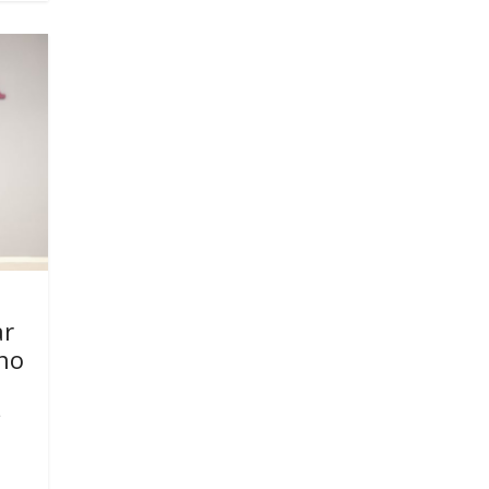
ar
ono