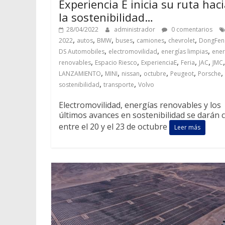
Experiencia E inicia su ruta hac
la sostenibilidad…
28/04/2022
administrador
0 comentarios
,
,
,
,
,
,
2022
autos
BMW
buses
camiones
chevrolet
DongFen
,
,
,
DS Automobiles
electromovilidad
energías limpias
ener
,
,
,
,
,
renovables
Espacio Riesco
ExperienciaE
Feria
JAC
JMC
,
,
,
,
,
,
LANZAMIENTO
MINI
nissan
octubre
Peugeot
Porsche
,
,
sostenibilidad
transporte
Volvo
Electromovilidad, energías renovables y los
últimos avances en sostenibilidad se darán c
entre el 20 y el 23 de octubre
Leer más