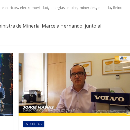
,
,
,
,
,
electricos
electromovilidad
energías limpias
minerales
minería
Reino
inistra de Minería, Marcela Hernando, junto al
NOTICIAS