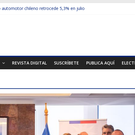
automotor chileno retrocede 5,3% en julio
ulos electrificados de Chevrolet en el Biobío
 red con nuevas sucursales en Rancagua y Copiapó
ps presentó la recién estrenada Bolden en la Expo Compras Pública
er mercado internacional en lanzar la nueva Maxus T70
T
REVISTA DIGITAL
SUSCRÍBETE
PUBLICA AQUÍ
ELECT