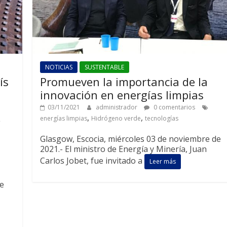
NOTICIAS
SUSTENTABLE
ís
Promueven la importancia de la
innovación en energías limpias
03/11/2021
administrador
0 comentarios
,
,
energías limpias
Hidrógeno verde
tecnologías
Glasgow, Escocia, miércoles 03 de noviembre de
2021.- El ministro de Energía y Minería, Juan
Carlos Jobet, fue invitado a
Leer más
de