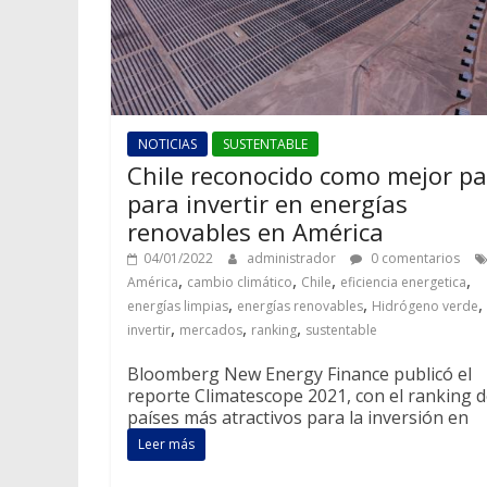
NOTICIAS
SUSTENTABLE
Chile reconocido como mejor pa
para invertir en energías
renovables en América
04/01/2022
administrador
0 comentarios
,
,
,
,
América
cambio climático
Chile
eficiencia energetica
,
,
,
energías limpias
energías renovables
Hidrógeno verde
,
,
,
invertir
mercados
ranking
sustentable
Bloomberg New Energy Finance publicó el
reporte Climatescope 2021, con el ranking 
países más atractivos para la inversión en
Leer más