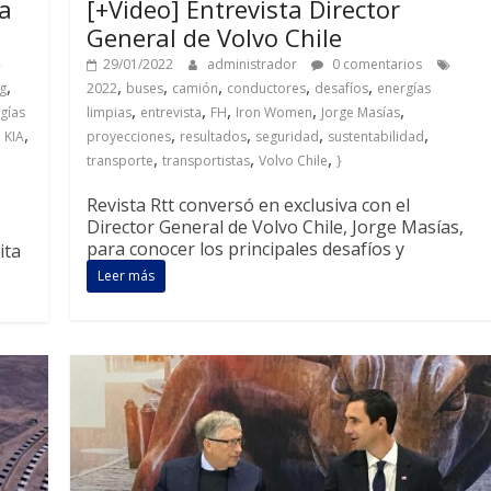
ia
[+Video] Entrevista Director
General de Volvo Chile
29/01/2022
administrador
0 comentarios
,
,
,
,
,
,
g
2022
buses
camión
conductores
desafíos
energías
,
,
,
,
,
gías
limpias
entrevista
FH
Iron Women
Jorge Masías
,
,
,
,
,
,
KIA
proyecciones
resultados
seguridad
sustentabilidad
,
,
,
transporte
transportistas
Volvo Chile
}
Revista Rtt conversó en exclusiva con el
Director General de Volvo Chile, Jorge Masías,
para conocer los principales desafíos y
ita
Leer más