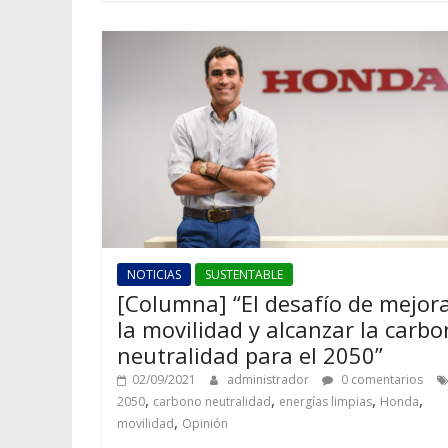
NOTICIAS
SUSTENTABLE
[Columna] “El desafío de mejor
la movilidad y alcanzar la carb
neutralidad para el 2050”
02/09/2021
administrador
0 comentarios
,
,
,
,
2050
carbono neutralidad
energías limpias
Honda
,
movilidad
Opinión